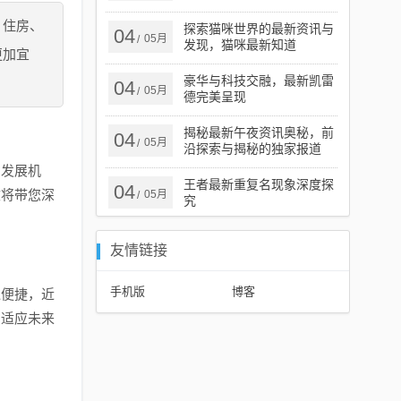
、住房、
探索猫咪世界的最新资讯与
04
05月
/
发现，猫咪最新知道
更加宜
豪华与科技交融，最新凯雷
04
05月
/
德完美呈现
揭秘最新午夜资讯奥秘，前
04
05月
/
沿探索与揭秘的独家报道
的发展机
王者最新重复名现象深度探
04
文将带您深
05月
/
究
友情链接
手机版
博客
通便捷，近
了适应未来