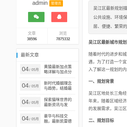
admin
管理员
吴江区最新规划
公共设施、环境
居、便捷、繁荣
文章
浏览
38596
7875332
吴江区最新城市规划
随着时代的进步和城
最新文章
遇，为了打造一个宜
黄猿最新加点策
04
入了解这一规划的内
05月
/
略详解与加点分
析指南
一、规划背景
新时代婚姻理念
04
05月
/
与趋势，结婚最
吴江区地处长三角经
新讲章解读
探索猫咪世界的
04
年来，随着区域经济
05月
/
最新资讯与发
的发展需求，吴江区
现，猫咪最新知
道
豪华与科技交
04
05月
/
二、规划目标
融，最新凯雷德
完美呈现