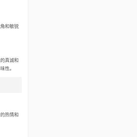
视角和敏锐
他的真诚和
趣味性。
旻的热情和