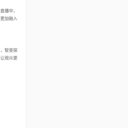
新直播中，
众更加融入
中，智旻探
鸣让观众更