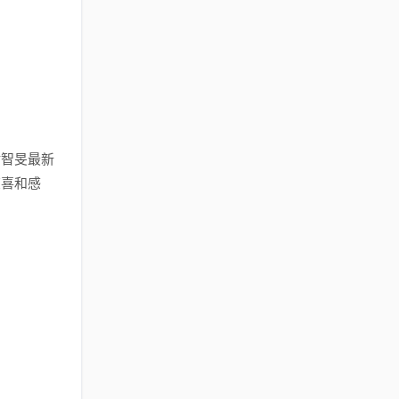
对智旻最新
惊喜和感
。