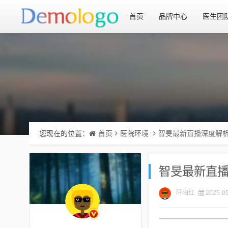
首页
品牌中心
医生团
您现在的位置：
首页
医院环境
智旻最新直播深度解
智旻最新直
阡陌红
2025-05