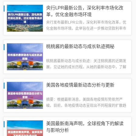
最新行动和言论引起了社会的热议，其影响力不容
央行LPR最新公告，深化利率市场化改
忽视。具体细节和后续影响还需进一步观察和...
革，优化金融市场环境
央行发布最新LPR公告，深化利率市场化改革，优
化金融市场环境。此举旨在进一步推动贷款利率市
场化，降低实体经济融资成本，促进经济稳定增
长。最新LPR公告反映了央行对于金融市场的精准
桃桃酱的最新动态与成长轨迹揭秘
调控，有利于维护市场公平竞争，促进资金...
桃桃酱最新动态与成长轨迹：关注桃桃酱的近期发
展，见证她的成长历程。从她的最新动态中，了解
她的新作品、新尝试以及个人生活的新变化。跟随
她的成长脚步，感受她的努力和进步。桃桃酱一直
美国各地疫情最新动态分析与更新
在不断进步和突破自我，她的最新动态值得大...
摘要：根据最新消息，美国各地疫情形势依然严
峻。目前，各地疫情动态呈现出不同程度的扩散趋
势，部分地区的感染人数呈现上升趋势。政府已经
采取了一系列措施来应对疫情，包括加强疫苗接
美国最新南海声明，全球视角下的解读
种、加强检测和隔离等措施。疫情的发展仍然存
与影响分析
在...