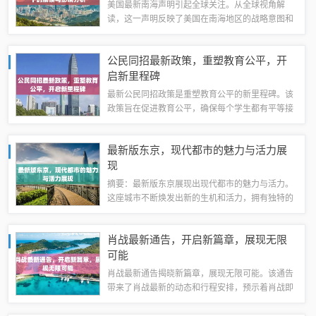
美国最新南海声明引起全球关注。从全球视角解
读，这一声明反映了美国在南海地区的战略意图和
利益关切。声明内容可能涉及南海争议、航行自由
及安全合作等方面。该声明对地区安全局势及国际
公民同招最新政策，重塑教育公平，开
关系产生一定影响，引发各国对南海地区局势的...
启新里程碑
最新公民同招政策是重塑教育公平的新里程碑。该
政策旨在促进教育公平，确保每个学生都有平等接
受优质教育的机会。通过实施公民同招，政府努力
消除入学门槛，打破特权和歧视，为所有学生提供
最新版东京，现代都市的魅力与活力展
公平的竞争环境。这一政策的推出，有望为教...
现
摘要：最新版东京展现出现代都市的魅力与活力。
这座城市不断焕发出新的生机和活力，拥有独特的
文化、时尚和科技创新。人们可以感受到都市的繁
华和活力，体验到最新的时尚潮流和美食文化。东
肖战最新通告，开启新篇章，展现无限
京的独特魅力吸引着无数游客前来探索，成为...
可能
肖战最新通告揭晓新篇章，展现无限可能。该通告
带来了肖战最新的动态和行程安排，预示着肖战即
将展开新的征程。此次通告展现了肖战不断突破自